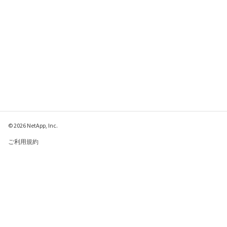
© 2026 NetApp, Inc.
ご利用規約
プライバシー ポリシ
ー
クッキー ポリシー
クッキーの設定
このページに関するフィードバックをお寄せください