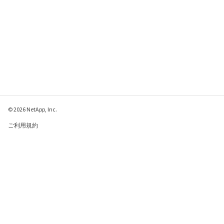
© 2026 NetApp, Inc.
ご利用規約
プライバシー ポリシ
ー
クッキー ポリシー
クッキーの設定
このページに関するフィードバックをお寄せください