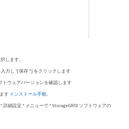
を選択します。
力し '[ 保存 *] をクリックします
いるソフトウェアバージョンを確認します
みます
インストール手順
。
 * メニューで * StorageGRID ソフトウェアの