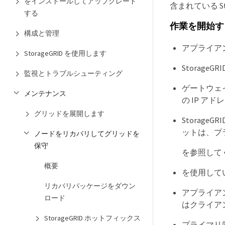
をインストールしてアップグレード
含まれている S
する
作業を開始す
構成と管理
アプライア
StorageGRID を使用します
Storag
監視とトラブルシューティング
ゲートウェイ
メンテナンス
の IP ア
グリッドを展開します
Storag
ットは、プ
ノードをリカバリしてグリッドを
保守
を参照して
概要
を使用して
リカバリパッケージをダウン
アプライア
ロード
はクライア
StorageGRID ホットフィックス
プライマリ管