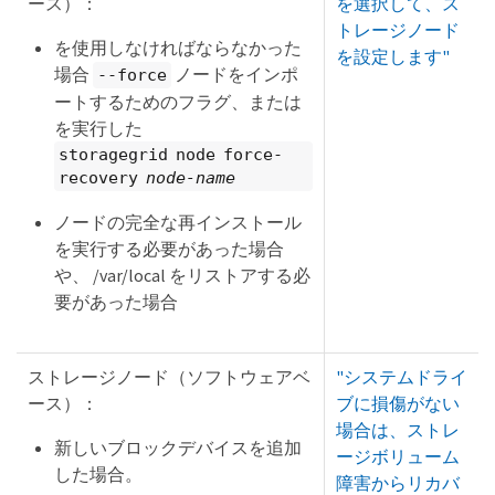
ース）：
を選択して、ス
トレージノード
を使用しなければならなかった
を設定します"
場合
ノードをインポ
--force
ートするためのフラグ、または
を実行した
storagegrid node force-
recovery
node-name
ノードの完全な再インストール
を実行する必要があった場合
や、 /var/local をリストアする必
要があった場合
ストレージノード（ソフトウェアベ
"システムドライ
ース）：
ブに損傷がない
場合は、ストレ
新しいブロックデバイスを追加
ージボリューム
した場合。
障害からリカバ