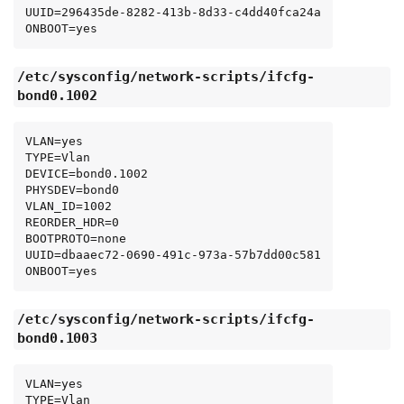
UUID=296435de-8282-413b-8d33-c4dd40fca24a

ONBOOT=yes
/etc/sysconfig/network-scripts/ifcfg-
bond0.1002
VLAN=yes

TYPE=Vlan

DEVICE=bond0.1002

PHYSDEV=bond0

VLAN_ID=1002

REORDER_HDR=0

BOOTPROTO=none

UUID=dbaaec72-0690-491c-973a-57b7dd00c581

ONBOOT=yes
/etc/sysconfig/network-scripts/ifcfg-
bond0.1003
VLAN=yes

TYPE=Vlan
