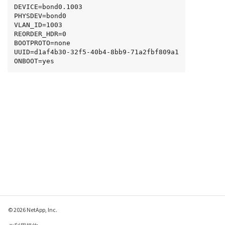
DEVICE=bond0.1003

PHYSDEV=bond0

VLAN_ID=1003

REORDER_HDR=0

BOOTPROTO=none

UUID=d1af4b30-32f5-40b4-8bb9-71a2fbf809a1

ONBOOT=yes
© 2026 NetApp, Inc.