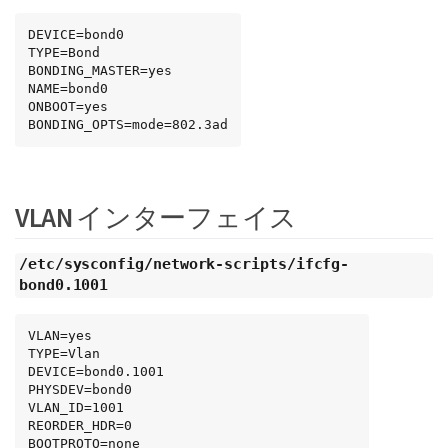
DEVICE=bond0

TYPE=Bond

BONDING_MASTER=yes

NAME=bond0

ONBOOT=yes

BONDING_OPTS=mode=802.3ad
VLAN インターフェイス
/etc/sysconfig/network-scripts/ifcfg-
bond0.1001
VLAN=yes

TYPE=Vlan

DEVICE=bond0.1001

PHYSDEV=bond0

VLAN_ID=1001

REORDER_HDR=0

BOOTPROTO=none
