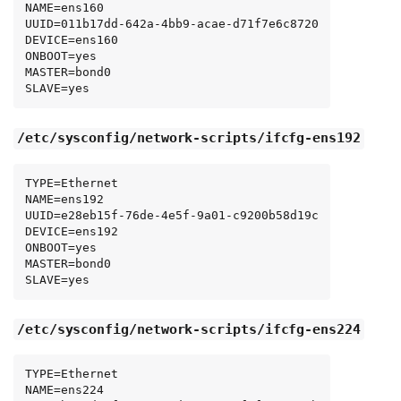
NAME=ens160

UUID=011b17dd-642a-4bb9-acae-d71f7e6c8720

DEVICE=ens160

ONBOOT=yes

MASTER=bond0

SLAVE=yes
/etc/sysconfig/network-scripts/ifcfg-ens192
TYPE=Ethernet

NAME=ens192

UUID=e28eb15f-76de-4e5f-9a01-c9200b58d19c

DEVICE=ens192

ONBOOT=yes

MASTER=bond0

SLAVE=yes
/etc/sysconfig/network-scripts/ifcfg-ens224
TYPE=Ethernet

NAME=ens224
