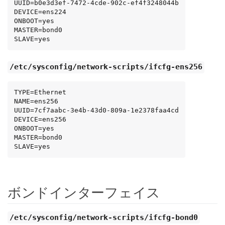
UUID=b0e3d3ef-7472-4cde-902c-ef4f3248044b

DEVICE=ens224

ONBOOT=yes

MASTER=bond0

SLAVE=yes
/etc/sysconfig/network-scripts/ifcfg-ens256
TYPE=Ethernet

NAME=ens256

UUID=7cf7aabc-3e4b-43d0-809a-1e2378faa4cd

DEVICE=ens256

ONBOOT=yes

MASTER=bond0

SLAVE=yes
ボンドインターフェイス
/etc/sysconfig/network-scripts/ifcfg-bond0