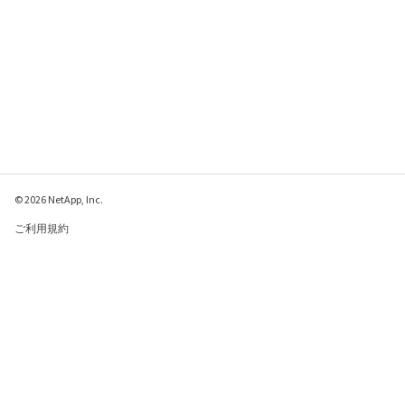
© 2026 NetApp, Inc.
ご利用規約
プライバシー ポリシ
ー
クッキー ポリシー
クッキーの設定
このページに関するフィードバックをお寄せください