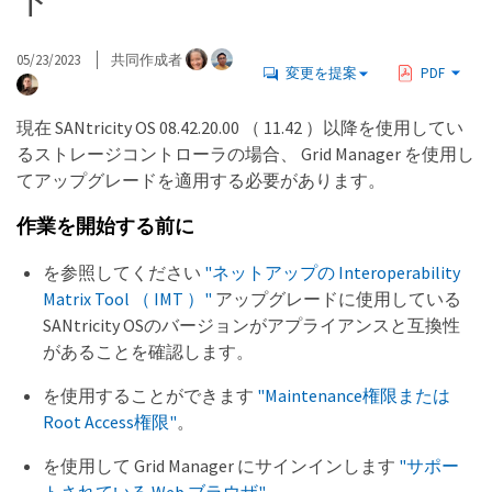
ド
05/23/2023
共同作成者
変更を提案
PDF
現在 SANtricity OS 08.42.20.00 （ 11.42 ）以降を使用してい
るストレージコントローラの場合、 Grid Manager を使用し
てアップグレードを適用する必要があります。
作業を開始する前に
を参照してください
"ネットアップの Interoperability
Matrix Tool （ IMT ）"
アップグレードに使用している
SANtricity OSのバージョンがアプライアンスと互換性
があることを確認します。
を使用することができます
"Maintenance権限または
Root Access権限"
。
を使用して Grid Manager にサインインします
"サポー