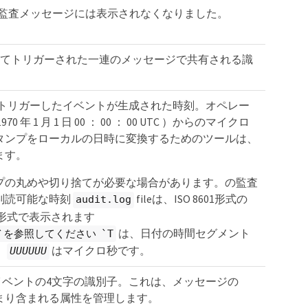
れ、監査メッセージには表示されなくなりました。
ントによってトリガーされた一連のメッセージで共有される識
ージをトリガーしたイベントが生成された時刻。オペレー
 1 月 1 日 00 ： 00 ： 00 UTC ）からのマイクロ
タンプをローカルの日時に変換するためのツールは、
ます。
プの丸めや切り捨てが必要な場合があります。の監査
判読可能な時刻
fileは、ISO 8601形式の
audit.log
の形式で表示されます
は、日付の時間セグメント
`を参照してください `T
。
はマイクロ秒です。
UUUUUU
されるイベントの4文字の識別子。これは、メッセージの
まり含まれる属性を管理します。