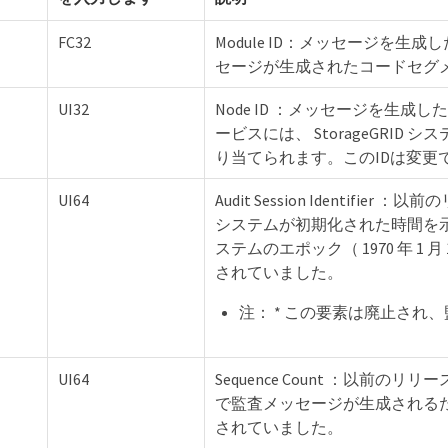
FC32
Module ID：メッセージを生
セージが生成されたコードセグ
UI32
Node ID ：メッセージを生成
ービスには、 StorageGRI
り当てられます。このIDは変更
UI64
Audit Session Identi
システムが初期化された時間を
ステムのエポック（ 1970 年 1 月 
されていました。
注： * この要素は廃止さ
UI64
Sequence Count ：以前
で監査メッセージが生成される
されていました。