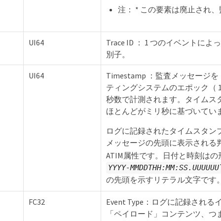
注： * この要素は廃止さ
UI64
Trace ID ： 1 つのイベ
別子。
UI64
Timestamp ：監査メッセ
ティングシステムのエポック（ 1970 年
秒数で計測されます。タイムス
ほとんどがミリ秒に基づいてい
ログに記録されたタイムスタン
メッセージの先頭に表示される
ATIM属性です。日付と時刻は
YYYY-MMDDTHH:MM:SS.UUUUUU
の先頭を示すリテラル文字です
FC32
Event Type：ログに記録
「ペイロード」コンテンツ、つ