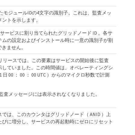
成したモジュールIDの4文字の識別子。これは、監査メッ
メントを示します。
したサービスに割り当てられたグリッドノード ID 。各サ
D システムの設定およびインストール時に一意の識別子が割
できません。
fier ：以前のリリースでは、この要素はサービスの開始後に監査
示していました。この時間値は、オペレーティングシ
1 日 00 ： 00 ： 00 UTC ）からのマイクロ秒数で計測
れ、監査メッセージには表示されなくなりました。
のリリースでは、このカウンタはグリッドノード（ ANID ）上
たびに増分し、サービスの再起動時にゼロにリセット