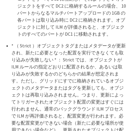
ジェクトをすべて DC2 に格納するルールの場合、 10
パートからなるマルチパートアップロードの 1GB の
各パートは取り込み時に DC2 に格納されます。オブ
ジェクトに対して ILM が評価されると、オブジェク
トのすべてのパートが DC1 に移動されます。
* （ Strict ）オブジェクトタグまたはメタデータが更新
され、新たに必要となった配置を実行できなくても取
り込みが失敗しない * ： Strict では、オブジェクトが
ILM ルールの指定どおりに配置されるか、あるいは取
り込みが失敗するかのどちらかの結果が想定されま
す。ただし、グリッドにすでに格納されているオブジ
ェクトのメタデータまたはタグを更新しても、オブジ
ェクトは再取り込みされません。つまり、更新によっ
てトリガーされたオブジェクト配置の変更はすぐには
行われません。通常のバックグラウンド ILM プロセス
で ILM が再評価されると、配置変更が行われます。必
要な配置変更ができない場合（新たに必要な場所が使
用できない場合など）、更新されたオブジェクトは配