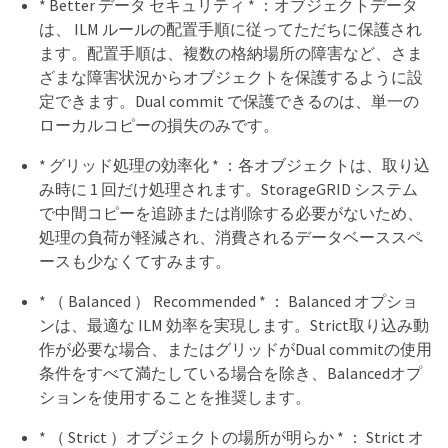
* Better データ セキュリティ * ：オブジェクトデータ
は、 ILM ルールの配置手順に従ってただちに保護され
ます。配置手順は、複数の格納場所の障害など、さま
ざまな障害状況からオブジェクトを保護するように設
定できます。Dual commit で保護できるのは、単一の
ローカルコピーの損失のみです。
* グリッド処理の効率化 * ：各オブジェクトは、取り込
み時に 1 回だけ処理されます。StorageGRID システム
で中間コピーを追跡または削除する必要がないため、
処理の負荷が軽減され、消費されるデータベーススペ
ースも少なくてすみます。
* （ Balanced ） Recommended * ： Balanced オプショ
ンは、最適な ILM 効率を実現します。Strict取り込み動
作が必要な場合、またはグリッドがDual commitの使用
条件をすべて満たしている場合を除き、Balancedオプ
ションを使用することを推奨します。
* （ Strict ）オブジェクトの場所が明らか * ： Strict オ