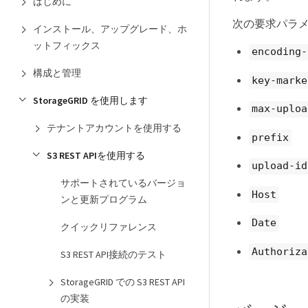
はじめに
次の要求パラ
インストール、アップグレード、ホ
ットフィックス
encoding-
構成と管理
key-marke
StorageGRID を使用します
max-uploa
テナントアカウントを使用する
prefix
S3 REST APIを使用する
upload-id
サポートされているバージョ
Host
ンと更新プログラム
Date
クイックリファレンス
Authoriza
S3 REST API接続のテスト
StorageGRID での S3 REST API
の実装