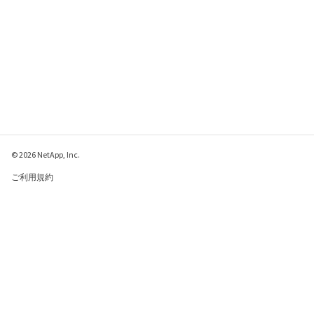
© 2026 NetApp, Inc.
ご利用規約
プライバシー ポリシ
ー
クッキー ポリシー
クッキーの設定
このページに関するフィードバックをお寄せください