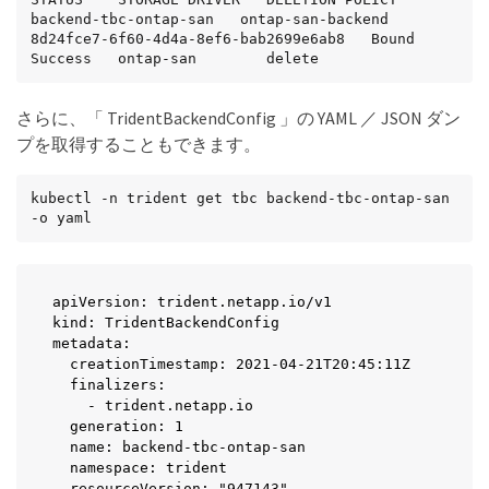
backend-tbc-ontap-san   ontap-san-backend   
8d24fce7-6f60-4d4a-8ef6-bab2699e6ab8   Bound   
Success   ontap-san        delete
さらに、「 TridentBackendConfig 」の YAML ／ JSON ダン
プを取得することもできます。
kubectl -n trident get tbc backend-tbc-ontap-san 
-o yaml
apiVersion: trident.netapp.io/v1

kind: TridentBackendConfig

metadata:

  creationTimestamp: 2021-04-21T20:45:11Z

  finalizers:

    - trident.netapp.io

  generation: 1

  name: backend-tbc-ontap-san

  namespace: trident

  resourceVersion: "947143"
