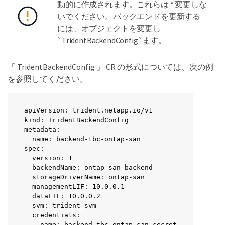
動的に作成されます。これらは * 変更しな
いでください。バックエンドを更新する
には、オブジェクトを変更し
`TridentBackendConfig`ます。
「 TridentBackendConfig 」 CR の形式については、次の例
を参照してください。
apiVersion: trident.netapp.io/v1

kind: TridentBackendConfig

metadata:

  name: backend-tbc-ontap-san

spec:

  version: 1

  backendName: ontap-san-backend

  storageDriverName: ontap-san

  managementLIF: 10.0.0.1

  dataLIF: 10.0.0.2

  svm: trident_svm

  credentials:

    name: backend-tbc-ontap-san-secret