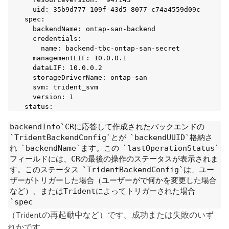
  uid: 35b9d777-109f-43d5-8077-c74a4559d09c

spec:

  backendName: ontap-san-backend

  credentials:

    name: backend-tbc-ontap-san-secret

  managementLIF: 10.0.0.1

  dataLIF: 10.0.0.2

  storageDriverName: ontap-san

  svm: trident_svm

  version: 1

status:

  backendInfo:

backendInfo`CRに応答して作成されたバックエンドの
    backendName: ontap-san-backend

    backendUUID: 8d24fce7-6f60-4d4a-8ef6-bab2699e6
`TridentBackendConfig`とが `backendUUID`格納さ
  deletionPolicy: delete

れ `backendName`ます。この `lastOperationStatus`
  lastOperationStatus: Success

フィールドには、CRの最後の操作のステータスが表示されま
  message: Backend 'ontap-san-backend' created

す。このステータス `TridentBackendConfig`は、ユー
  phase: Bound
ザーがトリガーした場合（ユーザーがで何かを変更した場合
など）、またはTridentによってトリガーされた場合
`spec
（Tridentの再起動中など）です。成功または失敗のいず
れかです。