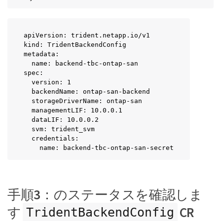
apiVersion: trident.netapp.io/v1

kind: TridentBackendConfig

metadata:

  name: backend-tbc-ontap-san

spec:

  version: 1

  backendName: ontap-san-backend

  storageDriverName: ontap-san

  managementLIF: 10.0.0.1

  dataLIF: 10.0.0.2

  svm: trident_svm

  credentials:

    name: backend-tbc-ontap-san-secret
手順3：のステータスを確認しま
す
CR
TridentBackendConfig