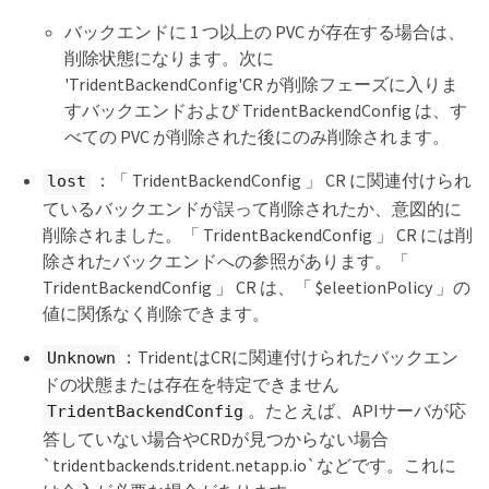
バックエンドに 1 つ以上の PVC が存在する場合は、
削除状態になります。次に
'TridentBackendConfig'CR が削除フェーズに入りま
すバックエンドおよび TridentBackendConfig は、す
べての PVC が削除された後にのみ削除されます。
：「 TridentBackendConfig 」 CR に関連付けられ
lost
ているバックエンドが誤って削除されたか、意図的に
削除されました。「 TridentBackendConfig 」 CR には削
除されたバックエンドへの参照があります。「
TridentBackendConfig 」 CR は、「 $eleetionPolicy 」の
値に関係なく削除できます。
：TridentはCRに関連付けられたバックエン
Unknown
ドの状態または存在を特定できません
。たとえば、APIサーバが応
TridentBackendConfig
答していない場合やCRDが見つからない場合
`tridentbackends.trident.netapp.io`などです。これに