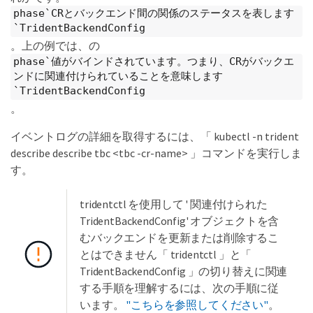
phase`CRとバックエンド間の関係のステータスを表します
`TridentBackendConfig
。上の例では、の
phase`値がバインドされています。つまり、CRがバックエ
ンドに関連付けられていることを意味します
`TridentBackendConfig
。
イベントログの詳細を取得するには、「 kubectl -n trident
describe describe tbc <tbc -cr-name> 」コマンドを実行しま
す。
tridentctl を使用して ' 関連付けられた
TridentBackendConfig' オブジェクトを含
むバックエンドを更新または削除するこ
とはできません「 tridentctl 」と「
TridentBackendConfig 」の切り替えに関連
する手順を理解するには、次の手順に従
います。
"こちらを参照してください"
。