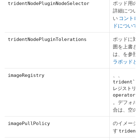
ポッド用の
tridentNodePluginNodeSelector
詳細につい
い
コントロ
ドについて
ポッドに対する
tridentNodePluginTolerations
囲を上書き
は、を参照
ラポッドと
、、
imageRegistry
triden
レジストリを指
operator
。デフォル
合は、空の
のイメージ
imagePullPolicy
す
trident