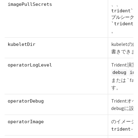
、、
imagePullSecrets
triden
プルシーク
`trident-
。
kubele
kubeletDir
書きできま
Triden
operatorLogLevel
debug
inf
または `fat
す。
Triden
operatorDebug
debugに
のイメージ
operatorImage
trident-o