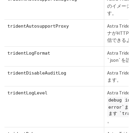
のイメージ
す。
Astra Trid
tridentAutosupportProxy
ナがHTT
信できるよ
Astra T
tridentLogFormat
`json`を設
Astra T
tridentDisableAuditLog
ます。
Astra Tr
tridentLogLevel
debug
inf
error`ま
ます `trac
。