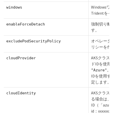
Windows
windows
Triden
強制切り離
enableForceDetach
す。
オペレータ
excludePodSecurityPolicy
リシーを作
AKSクラス
cloudProvider
ドIDを使
。
"Azure"
IDを使用す
定します。
AKSクラス
cloudIdentity
る場合は、
ID（「azure.w
id：xxxxxxx