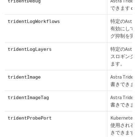
Astra T
tridentDebug
できます
de
特定のAstr
tridentLogWorkflows
有効にして
グ抑制を実
特定のAstr
tridentLogLayers
スロギング
ます。
Astra T
tridentImage
書きできま
Astra T
tridentImageTag
書きできま
Kuberne
tridentProbePort
使用される
きできます