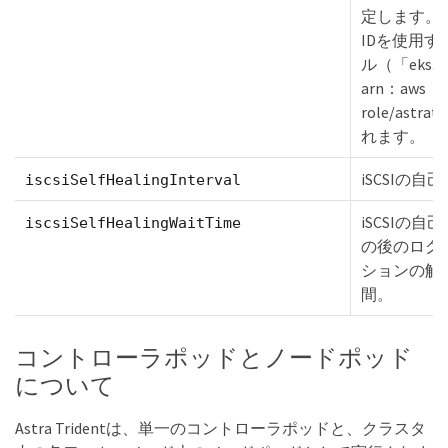
定します。
IDを使用す
ル（「eks.ama
arn：aws：
role/astr
れます。
iSCSIの
iscsiSelfHealingInterval
iSCSIの
iscsiSelfHealingWaitTime
の後のログ
ションの解
間。
コントローラポッドとノードポッド
について
Astra Tridentは、単一のコントローラポッドと、クラスタ