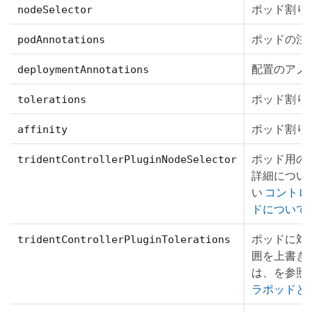
ポッド割り
nodeSelector
ポッドの注
podAnnotations
配置のアノ
deploymentAnnotations
ポッド割り
tolerations
ポッド割り
affinity
ポッド用の
tridentControllerPluginNodeSelector
詳細につい
い
コントロ
ドについて
ポッドに対する
tridentControllerPluginTolerations
囲を上書き
は、を参照
ラポッドと