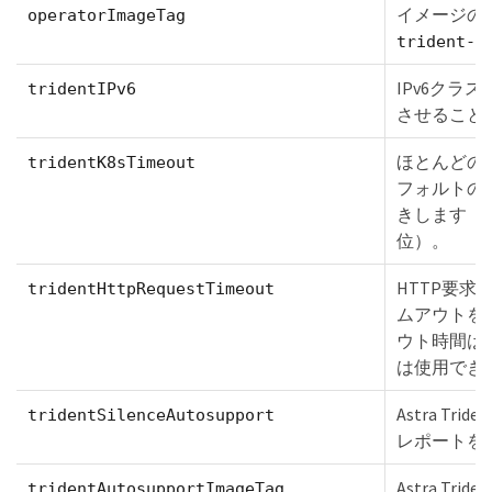
イメージの
operatorImageTag
trident-o
IPv6クラスタ
tridentIPv6
させること
ほとんどのKu
tridentK8sTimeout
フォルトの
きします（
位）。
HTTP要求
tridentHttpRequestTimeout
ムアウトを
ウト時間は無
は使用でき
Astra Tri
tridentSilenceAutosupport
レポートを
Astra Trid
tridentAutosupportImageTag