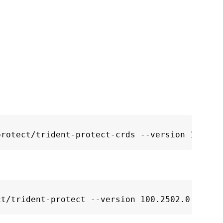
protect/trident-protect-crds --version 100.25
ct/trident-protect --version 100.2502.0 --nam