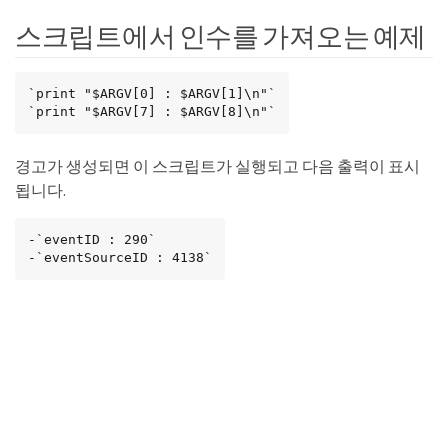
스크립트에서 인수를 가져오는 예제
`print "$ARGV[0] : $ARGV[1]\n"`

`print "$ARGV[7] : $ARGV[8]\n"`
경고가 생성되면 이 스크립트가 실행되고 다음 출력이 표시
됩니다.
-`eventID : 290`

-`eventSourceID : 4138`