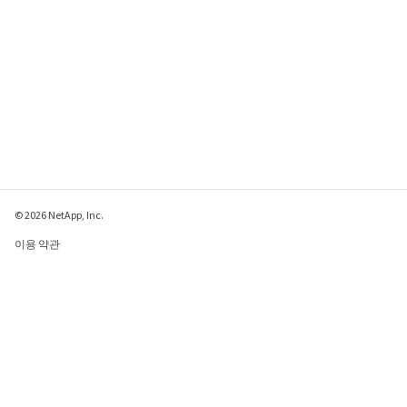
© 2026 NetApp, Inc.
이용 약관
개인 정보 보호 정책
쿠키 정책
쿠키 설정
이 페이지에 대한 피드백 보내기