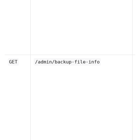
P
기
정
니
Un
GET
/admin/backup-file-info
M
에
백
백
프
이
됩