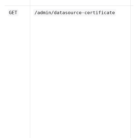
이
GET
/admin/datasource-certificate
드
트
소
러
를
다
O
Un
M