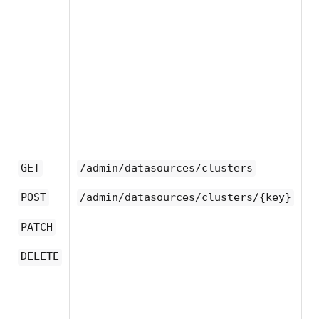
기
니
를
GET
/admin/datasources/clusters
할
POST
/admin/datasources/clusters/{key}
G
PATCH
Un
M
DELETE
에