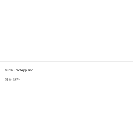
© 2026 NetApp, Inc.
이용 약관
개인 정보 보호 정책
쿠키 정책
쿠키 설정
이 페이지에 대한 피드백 보내기