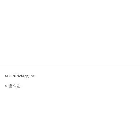
© 2026 NetApp, Inc.
이용 약관
개인 정보 보호 정책
쿠키 정책
쿠키 설정
이 페이지에 대한 피드백 보내기