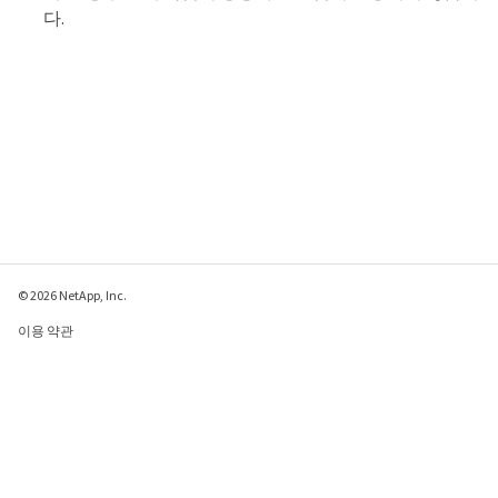
다.
© 2026 NetApp, Inc.
이용 약관
개인 정보 보호 정책
쿠키 정책
쿠키 설정
이 페이지에 대한 피드백 보내기