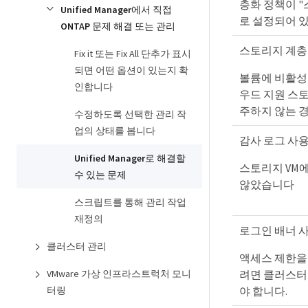
층화 정책이 "
Unified Manager에서 직접
로 설정되어 
ONTAP 문제 해결 또는 관리
스토리지 계층
Fix it 또는 Fix All 단추가 표시
되면 어떤 옵션이 있는지 확
볼륨에 비활성
인합니다
우드 지원 스토리
주하지 않는 
수정하도록 선택한 관리 작
업의 상태를 봅니다
감사 로그 사용
Unified Manager로 해결할
스토리지 VM
수 있는 문제
않았습니다
스크립트를 통해 관리 작업
재정의
로그인 배너 사
클러스터 관리
액세스 제한을
VMware 가상 인프라스트럭처 모니
려면 클러스터
터링
야 합니다.