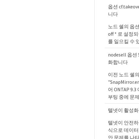
옵션 cf.takeo
니다
노드 쉘의 옵션 "c
off * 로 설
를 일으킬 수 
nodesell 옵션
화합니다
이전 노드 쉘의
"SnapMirror
어 ONTAP 9
부팅 중에 문제
텔넷이 활성
텔넷이 안전하
식으로 데이터
안 문제를 나