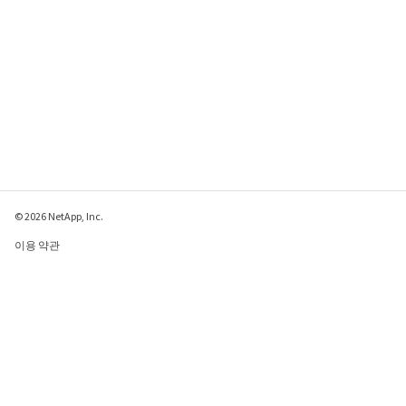
© 2026 NetApp, Inc.
이용 약관
개인 정보 보호 정책
쿠키 정책
쿠키 설정
이 페이지에 대한 피드백 보내기