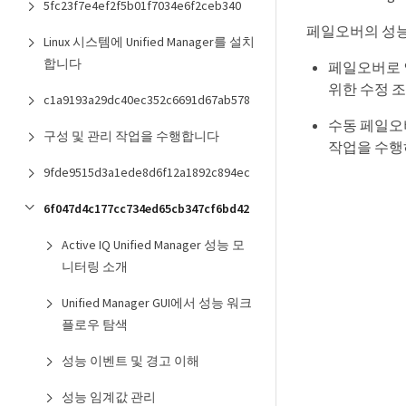
5fc23f7e4ef2f5b01f7034e6f2ceb340
페일오버의 성능
Linux 시스템에 Unified Manager를 설치
합니다
페일오버로 
위한 수정 조
c1a9193a29dc40ec352c6691d67ab578
수동 페일오
구성 및 관리 작업을 수행합니다
작업을 수행
9fde9515d3a1ede8d6f12a1892c894ec
6f047d4c177cc734ed65cb347cf6bd42
Active IQ Unified Manager 성능 모
니터링 소개
Unified Manager GUI에서 성능 워크
플로우 탐색
성능 이벤트 및 경고 이해
성능 임계값 관리