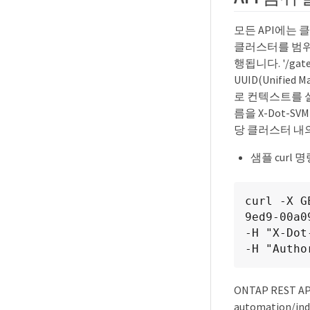
모든 API에는 
클러스터를 범위로
행됩니다. '/ga
UUID(Unifi
로 컨텍스트를 설
름을 X-Dot-
당 클러스터 내
샘플 curl 명
curl -X G
9ed9-00a0
-H "X-Dot
-H "Autho
ONTAP REST 
automation/in