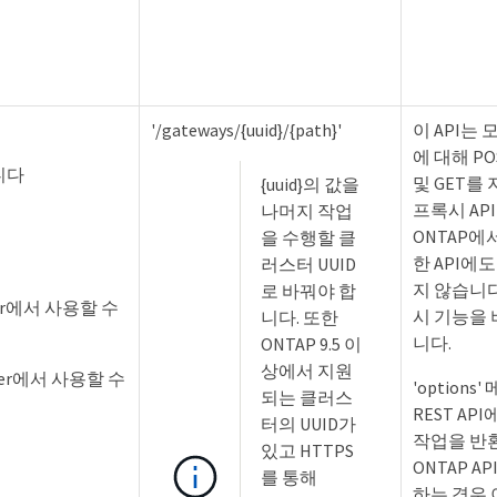
'/gateways/{uuid}/{path}'
이 API는 모
에 대해 PO
니다
및 GET를
{uuid}의 값을
프록시 API
나머지 작업
ONTAP에
을 수행할 클
한 API에
러스터 UUID
지 않습니다
로 바꿔야 합
ger에서 사용할 수
시 기능을
니다. 또한
니다.
ONTAP 9.5 이
상에서 지원
ger에서 사용할 수
'options
되는 클러스
REST A
터의 UUID가
작업을 반환
있고 HTTPS
ONTAP A
를 통해
하는 경우 이 