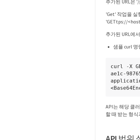
추가된 URL은 '/g
'Get' 작업을 
'GETtps://<ho
추가된 URL에서 
샘플 curl 명
curl -X G
ae1c-9876
applicati
<Base64En
API는 해당 클
할 때 받는 형식
API 범위