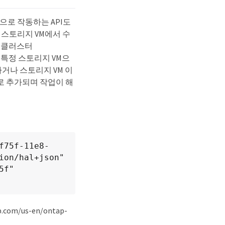
으로 작동하는 API도
 스토리지 VM에서 수
터의 클러스터
내의 특정 스토리지 VM으
하거나 스토리지 VM 이
터로 추가되며 작업이 해
f75f-11e8-
on/hal+json" 
f"

om/us-en/ontap-