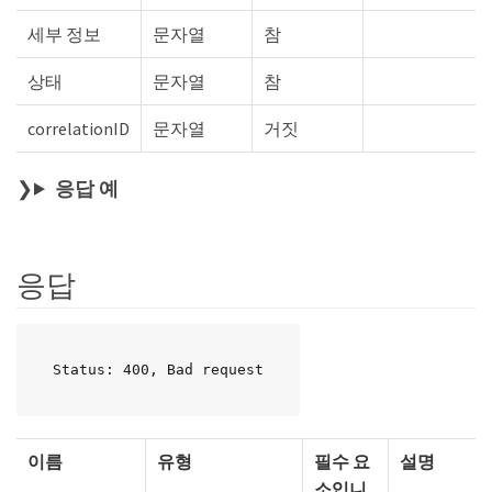
세부 정보
문자열
참
상태
문자열
참
correlationID
문자열
거짓
응답 예
응답
Status: 400, Bad request
이름
유형
필수 요
설명
소입니