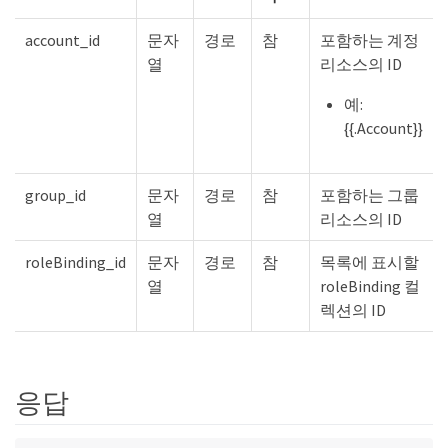
account_id
문자
경로
참
포함하는 계정
열
리소스의 ID
예:
{{.Account}}
group_id
문자
경로
참
포함하는 그룹
열
리소스의 ID
roleBinding_id
문자
경로
참
목록에 표시할
열
roleBinding 컬
렉션의 ID
응답