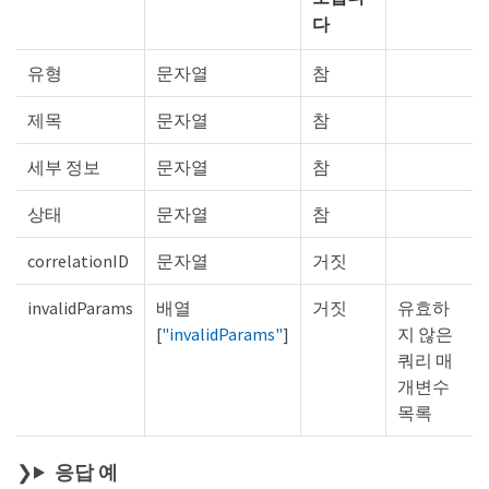
다
유형
문자열
참
제목
문자열
참
세부 정보
문자열
참
상태
문자열
참
correlationID
문자열
거짓
invalidParams
배열
거짓
유효하
[
"invalidParams"
]
지 않은
쿼리 매
개변수
목록
응답 예