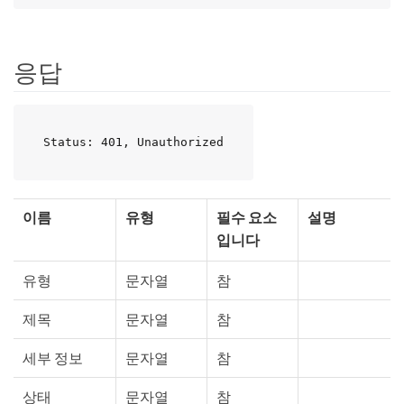
응답
Status: 401, Unauthorized
이름
유형
필수 요소
설명
입니다
유형
문자열
참
제목
문자열
참
세부 정보
문자열
참
상태
문자열
참