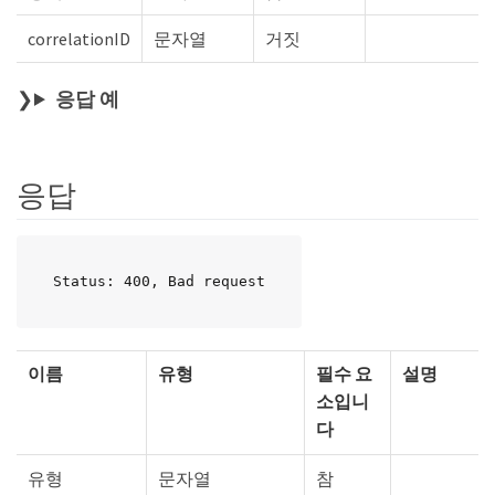
correlationID
문자열
거짓
응답 예
응답
Status: 400, Bad request
이름
유형
필수 요
설명
소입니
다
유형
문자열
참