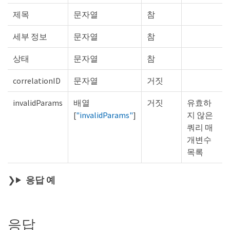
제목
문자열
참
세부 정보
문자열
참
상태
문자열
참
correlationID
문자열
거짓
invalidParams
배열
거짓
유효하
[
"invalidParams"
]
지 않은
쿼리 매
개변수
목록
응답 예
응답