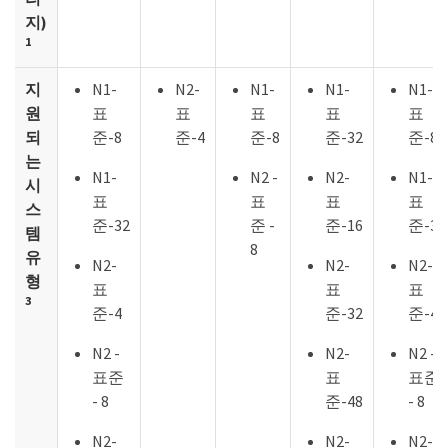
지)
1
지
N1-
N2-
N1-
N1-
N1-
원
표
표
표
표
표
되
준-8
준-4
준-8
준-32
준-8
는
N1-
N2 -
N2-
N1-
시
표
표
표
표
스
준-32
준 -
준-16
준-32
템
8
유
N2-
N2-
N2-
형
표
표
표
3
준-4
준-32
준-4
N2 -
N2-
N2 -
표준
표
표준
- 8
준-48
- 8
N2-
N2-
N2-