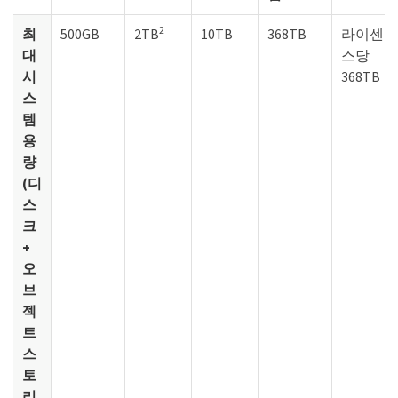
2
최
500GB
2TB
10TB
368TB
라이센
대
스당
시
368TB
스
템
용
량
(디
스
크
+
오
브
젝
트
스
토
리