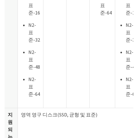
표
표
표
준-16
준-64
준-16
N2-
N2-
표
표
준-32
준-32
N2-
N2-
표
표
준-48
준-48
N2-
N2-
표
표
준-64
준-64
지
영역 영구 디스크(SSD, 균형 및 표준)
원
되
는