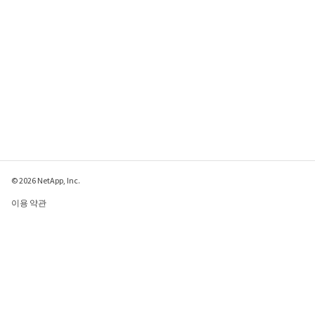
© 2026 NetApp, Inc.
이용 약관
개인 정보 보호 정책
쿠키 정책
쿠키 설정
이 페이지에 대한 피드백 보내기