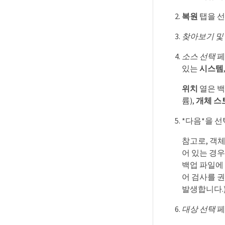
복원
탭을 선
찾아보기 및
소스 선택
페
있는
시스템
위치
열은 백
륨),
개체 스
*다음*을 
참고로, 객
어 있는 경우
백업 파일에
어 검사를 
발생합니다.
대상 선택
페