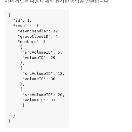
이 메서드는 다음 예제와 유사한 응답을 반환합니다.
{

  "id": 1,

  "result": {

    "asyncHandle": 12,

    "groupCloneID": 4,

    "members": [

     {

      "srcVolumeID": 5,

      "volumeID": 29

     },

     {

      "srcVolumeID": 18,

      "volumeID": 30

     },

     {

      "srcVolumeID": 20,

      "volumeID": 31

      }

    ]

  }

}