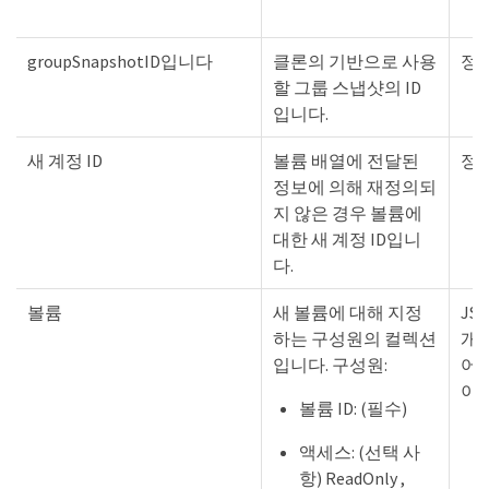
groupSnapshotID입니다
클론의 기반으로 사용
정
할 그룹 스냅샷의 ID
입니다.
새 계정 ID
볼륨 배열에 전달된
정
정보에 의해 재정의되
지 않은 경우 볼륨에
대한 새 계정 ID입니
다.
볼륨
새 볼륨에 대해 지정
JS
하는 구성원의 컬렉션
개
입니다. 구성원:
어
이
볼륨 ID: (필수)
액세스: (선택 사
항) ReadOnly ,