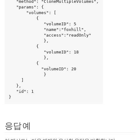
   "method": "CloneMultipleVolumes",

   "params": {

       "volumes": [

           {

              "volumeID": 5

              "name":"foxhill",

              "access":"readOnly"

              },

           {

              "volumeID": 18

              },

           {

             "volumeID": 20

              }

     ]

   },

   "id": 1

}
응답 예