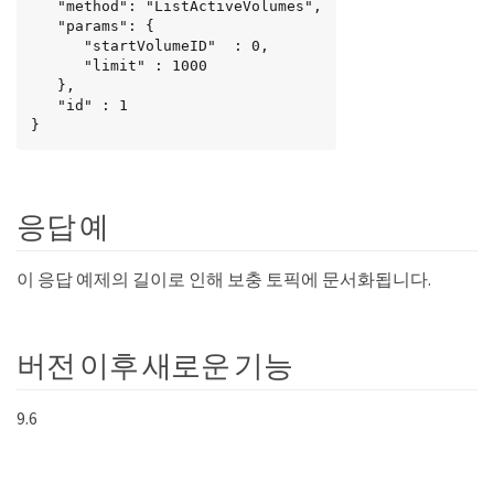
   "method": "ListActiveVolumes",

   "params": {

      "startVolumeID"  : 0,

      "limit" : 1000

   },

   "id" : 1

}
응답 예
이 응답 예제의 길이로 인해 보충 토픽에 문서화됩니다.
버전 이후 새로운 기능
9.6