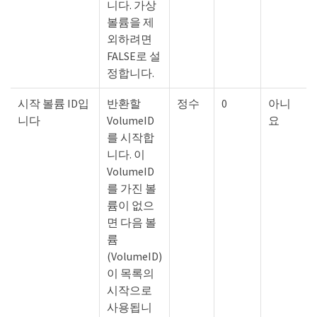
니다. 가상
볼륨을 제
외하려면
FALSE로 설
정합니다.
시작 볼륨 ID입
반환할
정수
0
아니
니다
VolumeID
요
를 시작합
니다. 이
VolumeID
를 가진 볼
륨이 없으
면 다음 볼
륨
(VolumeID)
이 목록의
시작으로
사용됩니