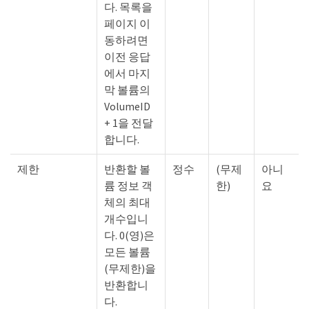
다. 목록을
페이지 이
동하려면
이전 응답
에서 마지
막 볼륨의
VolumeID
+ 1을 전달
합니다.
제한
반환할 볼
정수
(무제
아니
륨 정보 객
한)
요
체의 최대
개수입니
다. 0(영)은
모든 볼륨
(무제한)을
반환합니
다.