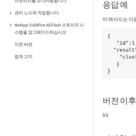
스토리지를 모니터링합니다
응답 예
관리 노드와 작업합니다
이 메서드는 다
NetApp SolidFire All-Flash 스토리지 시
스템을 업그레이드하십시오
{

   "id":1,

이전 버전
  "result" : {

법적 고지
    "clusterAdminID": 2

   }

}
버전 이후
9.6