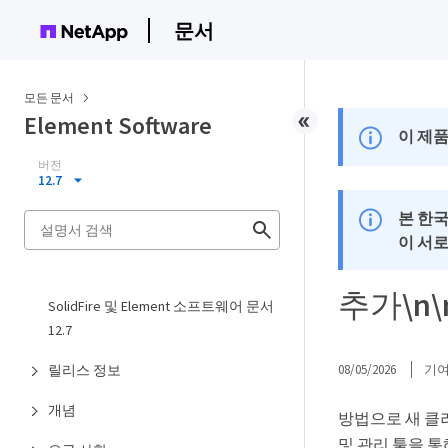
문서
모든 문서
Element Software
이 제품
버전
12.7
본 한
이 서
추가\n
SolidFire 및 Element 소프트웨어 문서
12.7
릴리스 정보
08/05/2026
기
개념
방법으로 새 클
및 관리 툴을 