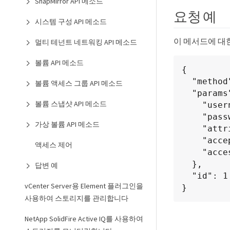
SnapMirror API 메소드
요청 예
시스템 구성 API 메소드
이 메서드에 대
멀티 테넌트 네트워킹 API 메소드
볼륨 API 메소드
{

  "method": "AddClusterAdmin",

볼륨 액세스 그룹 API 메소드
  "params": {

볼륨 스냅샷 API 메소드
    "username": "joeadmin",

    "password": "68!5Aru268)$",

가상 볼륨 API 메소드
    "attributes": {},

    "acceptEula": true,

액세스 제어
    "access": ["volumes", "reporting", "read"]

  },

답변 예
  "id": 1

vCenter Server용 Element 플러그인을
}
사용하여 스토리지를 관리합니다
NetApp SolidFire Active IQ를 사용하여