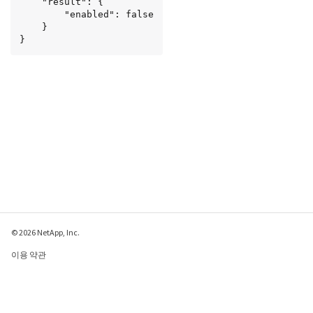
    "result": {

        "enabled": false

    }

}
© 2026 NetApp, Inc.
이용 약관
개인 정보 보호 정책
쿠키 정책