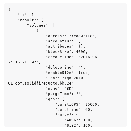
{

    "id": 1,

    "result": {

        "volumes": [

            {

                "access": "readWrite",

                "accountID": 1,

                "attributes": {},

                "blockSize": 4096,

                "createTime": "2016-06-
24T15:21:59Z",

                "deleteTime": "",

                "enable512e": true,

                "iqn": "iqn.2010-
01.com.solidfire:0oto.bk.24",

                "name": "BK",

                "purgeTime": "",

                "qos": {

                    "burstIOPS": 15000,

                    "burstTime": 60,

                    "curve": {

                        "4096": 100,

                        "8192": 160,

                        "16384": 270,
