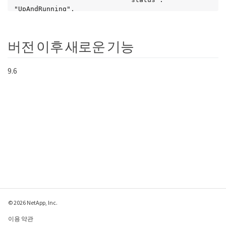
"UpAndRunning",

							"type": "BondMaster",

							"virtualNetworkTag": 
0

버전 이후 새로운 기능
						},

						{

							"address": 
9.6
"10.117.64.32",

							"addressV6": "::",

							"broadcast": 
"10.117.79.255",

							"macAddress": 
"90:b1:1c:42:e0:1e",

							"mtu": 1500,

							"name": "Bond1G",

							"namespace": false,

							"netmask": 
"255.255.240.0",

							"status": 
"UpAndRunning",

							"type": "BondMaster",

							"virtualNetworkTag": 
© 2026 NetApp, Inc.
0

						},

이용 약관