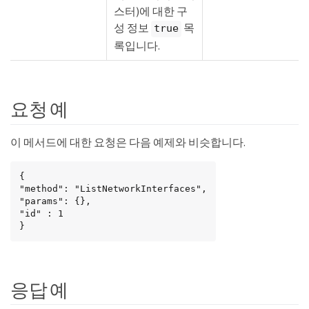
스터)에 대한 구
성 정보
목
true
록입니다.
요청 예
이 메서드에 대한 요청은 다음 예제와 비슷합니다.
{

"method": "ListNetworkInterfaces",

"params": {},

"id" : 1

}
응답 예