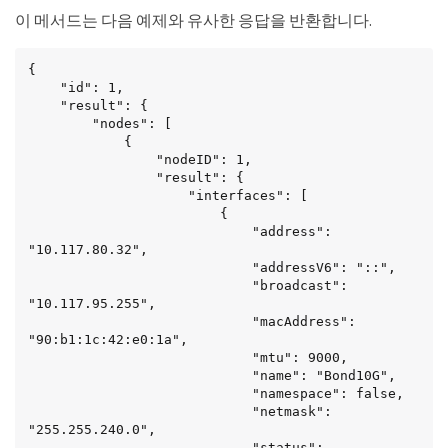
이 메서드는 다음 예제와 유사한 응답을 반환합니다.
{

	"id": 1,

	"result": {

		"nodes": [

			{

				"nodeID": 1,

				"result": {

					"interfaces": [

						{

							"address": 
"10.117.80.32",

							"addressV6": "::",

							"broadcast": 
"10.117.95.255",

							"macAddress": 
"90:b1:1c:42:e0:1a",

							"mtu": 9000,

							"name": "Bond10G",

							"namespace": false,

							"netmask": 
"255.255.240.0",

							"status": 