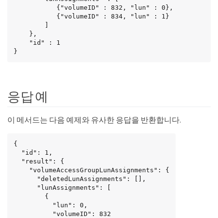
           {"volumeID" : 832, "lun" : 0},

           {"volumeID" : 834, "lun" : 1}

        ]

    },

    "id" : 1

}
응답 예
이 메서드는 다음 예제와 유사한 응답을 반환합니다.
{

  "id": 1,

  "result": {

    "volumeAccessGroupLunAssignments": {

      "deletedLunAssignments": [],

      "lunAssignments": [

        {

          "lun": 0,

          "volumeID": 832
