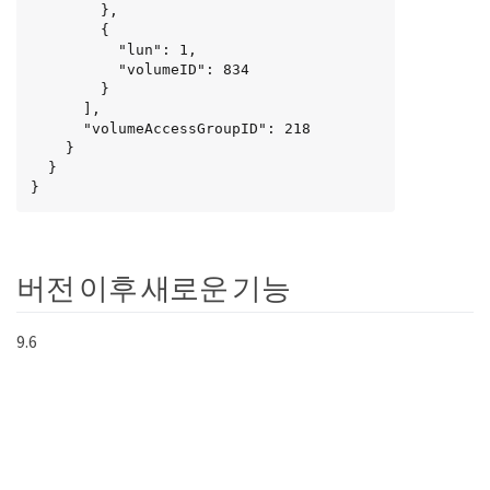
        },

        {

          "lun": 1,

          "volumeID": 834

        }

      ],

      "volumeAccessGroupID": 218

    }

  }

}
버전 이후 새로운 기능
9.6