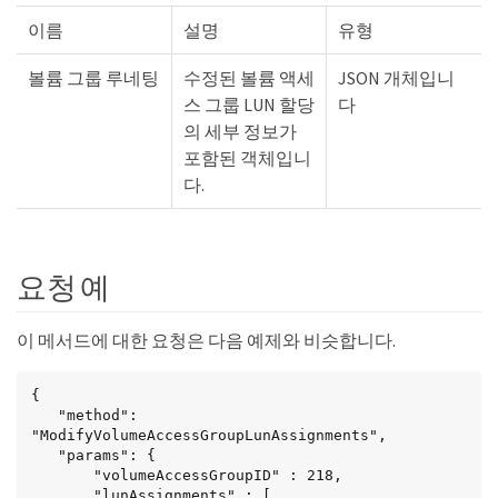
이름
설명
유형
볼륨 그룹 루네팅
수정된 볼륨 액세
JSON 개체입니
스 그룹 LUN 할당
다
의 세부 정보가
포함된 객체입니
다.
요청 예
이 메서드에 대한 요청은 다음 예제와 비슷합니다.
{

   "method": 
"ModifyVolumeAccessGroupLunAssignments",

   "params": {

       "volumeAccessGroupID" : 218,

       "lunAssignments" : [
