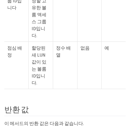
룹 ID입
정할 고
니다
유한 볼
륨 액세
스 그룹
ID입니
다.
점심 배
할당된
정수 배
없음
예
정
새 LUN
열
값이 있
는 볼륨
ID입니
다.
반환 값
이 메서드의 반환 값은 다음과 같습니다.