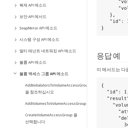
      "volumeAccessGroupID": 96,

복제 API 메소드
      "volumes": [1,2]

   },

보안 API 메서드
   "id": 1

}
SnapMirror API 메소드
시스템 구성 API 메소드
멀티 테넌트 네트워킹 API 메소드
응답 예
볼륨 API 메소드
이 메서드는 다
볼륨 액세스 그룹 API 메소드
AddInitialatorsToVolumeAccessGroup
{

  "id": 1,

을 참조하십시오
  "result": {

AddVolumesToVolumeAccessGroup
    "volumeAccessGroup": {

      "attributes": {},

CreateVolumeAccessGroup 을
      "deletedVolumes": [

선택합니다
        346
