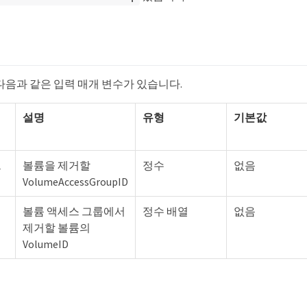
수
다음과 같은 입력 매개 변수가 있습니다.
설명
유형
기본값
그
볼륨을 제거할
정수
없음
VolumeAccessGroupID
볼륨 액세스 그룹에서
정수 배열
없음
제거할 볼륨의
VolumeID