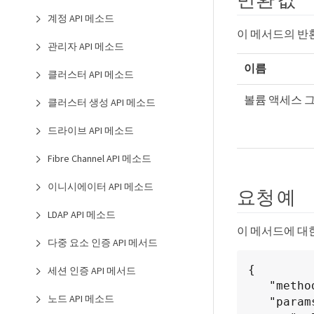
계정 API 메소드
이 메서드의 반
관리자 API 메소드
이름
클러스터 API 메소드
볼륨 액세스 
클러스터 생성 API 메소드
드라이브 API 메소드
Fibre Channel API 메소드
이니시에이터 API 메소드
요청 예
LDAP API 메소드
이 메서드에 대
다중 요소 인증 API 메서드
{

세션 인증 API 메서드
   "method": "RemoveVolumesFromVolumeAccessGroup",

노드 API 메소드
   "params": {
