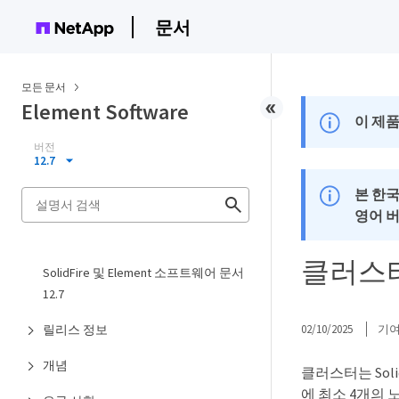
문서
모든 문서
Element Software
이 제품
버전
12.7
본 한
영어 
클러스
SolidFire 및 Element 소프트웨어 문서
12.7
릴리스 정보
02/10/2025
기
개념
클러스터는 Sol
에 최소 4개의