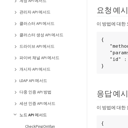
계정 API 메서드
요청 예
관리자 API 메서드
이 방법에 대한
클러스터 API 메서드
클러스터 생성 API 메서드
{

   "method": "GetHardwareConfig",

드라이브 API 메서드
   "params": {},

파이버 채널 API 메서드
   "id" : 1

}
개시자 API 메서드
LDAP API 메서드
응답 예
다중 인증 API 방법
세션 인증 API 메서드
이 방법에 대한
노드 API 메서드
{

CheckPingOnVlan