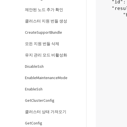
    "id": 1,

    "result": {

제안된 노드 추가 확인
        "hardwareConfig": {

클러스터 지원 번들 생성
            "biosRevision":
            "biosVend
CreateSupportBundle
               
                
모든 지원 번들 삭제
           
            "biosVersion": "
유지 관리 모드 비활성화
            "blockDriveSizeBytes": 300
DisableSsh
            "blockDriv
                "
EnableMaintenanceMode
                "
                "
EnableSsh
                "
                "
GetClusterConfig
                "
클러스터 상태 가져오기
                "
                "
GetConfig
                "