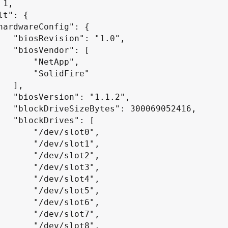
 "1.0",

or": [

 "NetApp",

"SolidFire"

 ],

1.1.2",

069052416,

es": [

/dev/slot0",

/dev/slot1",

/dev/slot2",

/dev/slot3",

/dev/slot4",

/dev/slot5",

/dev/slot6",

/dev/slot7",

/dev/slot8",
