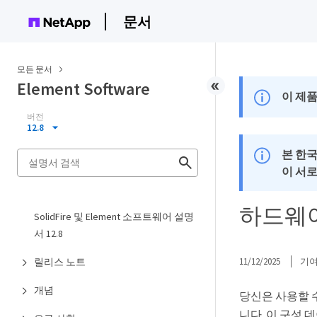
문서
모든 문서
Element Software
이 제품
버전
12.8
본 한
이 서
하드웨어
SolidFire 및 Element 소프트웨어 설명
서 12.8
릴리스 노트
11/12/2025
기
개념
당신은 사용할 
니다. 이 구성