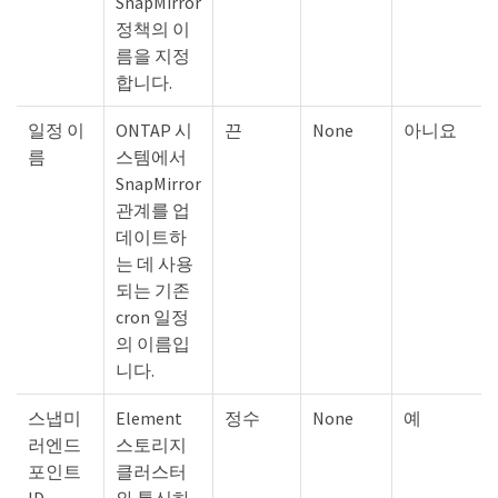
SnapMirror
정책의 이
름을 지정
합니다.
일정 이
ONTAP 시
끈
None
아니요
름
스템에서
SnapMirror
관계를 업
데이트하
는 데 사용
되는 기존
cron 일정
의 이름입
니다.
스냅미
Element
정수
None
예
러엔드
스토리지
포인트
클러스터