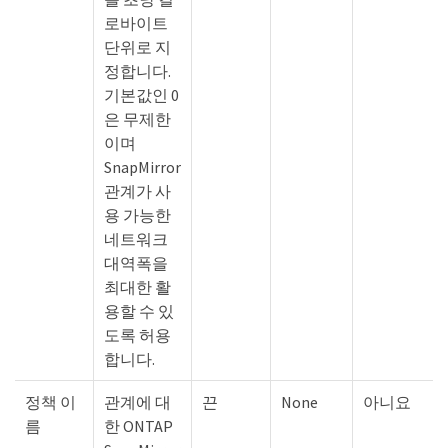
로바이트
단위로 지
정합니다.
기본값인 0
은 무제한
이며
SnapMirror
관계가 사
용 가능한
네트워크
대역폭을
최대한 활
용할 수 있
도록 허용
합니다.
정책 이
관계에 대
끈
None
아니요
름
한 ONTAP