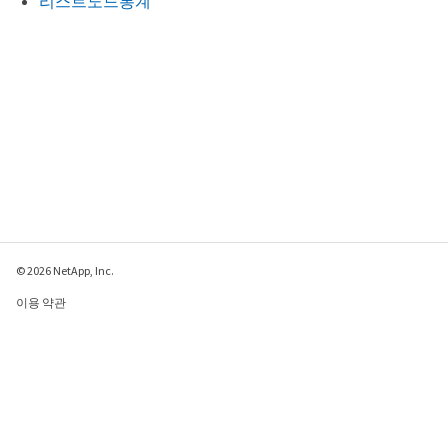
리스트노드통계
© 2026 NetApp, Inc.
이용 약관
개인 정보 보호 정책
쿠키 정책
쿠키 설정
이 페이지에 대한 피드백 보내기