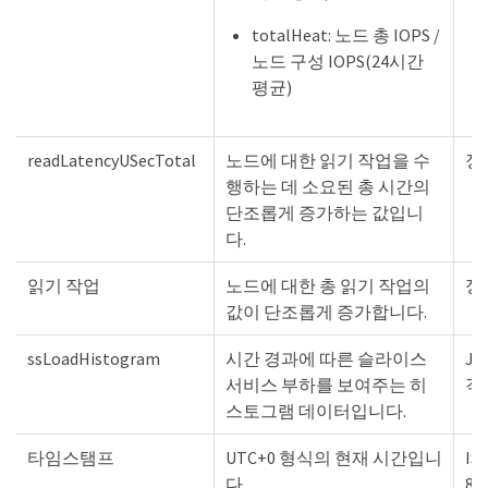
totalHeat: 노드 총 IOPS /
노드 구성 IOPS(24시간
평균)
readLatencyUSecTotal
노드에 대한 읽기 작업을 수
정
행하는 데 소요된 총 시간의
단조롭게 증가하는 값입니
다.
읽기 작업
노드에 대한 총 읽기 작업의
정
값이 단조롭게 증가합니다.
ssLoadHistogram
시간 경과에 따른 슬라이스
JS
서비스 부하를 보여주는 히
객
스토그램 데이터입니다.
타임스탬프
UTC+0 형식의 현재 시간입니
IS
다.
86