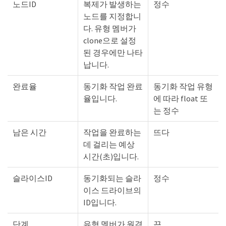
노드ID
복제가 발생하는
정수
노드를 지정합니
다. 유형 멤버가
clone으로 설정
된 경우에만 나타
납니다.
완료율
동기화 작업 완료
동기화 작업 유형
율입니다.
에 따라 float 또
는 정수
남은 시간
작업을 완료하는
뜨다
데 걸리는 예상
시간(초)입니다.
슬라이스ID
동기화되는 슬라
정수
이스 드라이브의
ID입니다.
단계
유형 멤버가 원격
끈