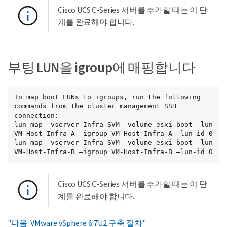
Cisco UCS C-Series 서버를 추가할 때는 이 단
계를 완료해야 합니다.
부팅 LUN을 igroup에 매핑합니다
To map boot LUNs to igroups, run the following 
commands from the cluster management SSH 
connection:

lun map –vserver Infra-SVM –volume esxi_boot –lun 
VM-Host-Infra-A –igroup VM-Host-Infra-A –lun-id 0

lun map –vserver Infra-SVM –volume esxi_boot –lun 
VM-Host-Infra-B –igroup VM-Host-Infra-B –lun-id 0
Cisco UCS C-Series 서버를 추가할 때는 이 단
계를 완료해야 합니다.
"다음: VMware vSphere 6.7U2 구축 절차"