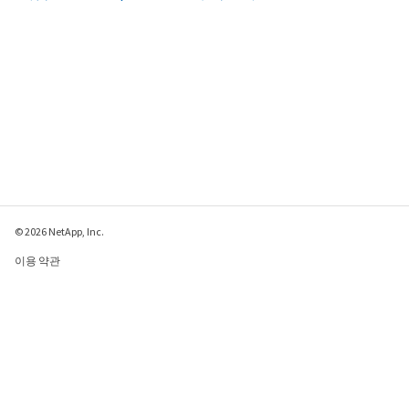
© 2026 NetApp, Inc.
이용 약관
개인 정보 보호 정책
쿠키 정책
쿠키 설정
이 페이지에 대한 피드백 보내기