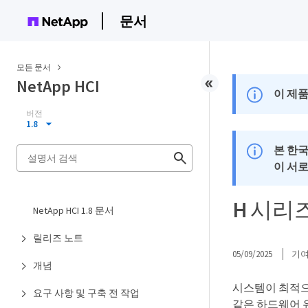
문서
모든 문서
NetApp HCI
이 제품
버전
1.8
본 한
이 서
H 시리
NetApp HCI 1.8 문서
릴리즈 노트
05/09/2025
기
개념
시스템이 최적으
요구 사항 및 구축 전 작업
같은 하드웨어 