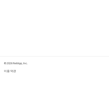
© 2026 NetApp, Inc.
이용 약관
개인 정보 보호 정책
쿠키 정책
쿠키 설정
이 페이지에 대한 피드백 보내기