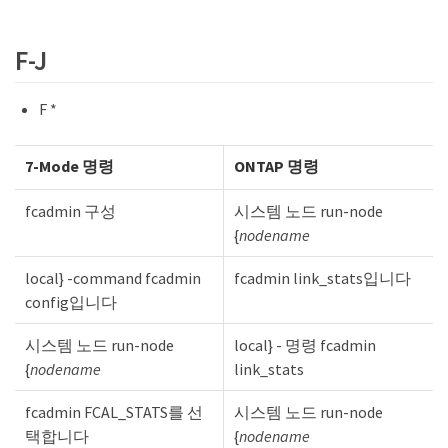
F-J
F *
7-Mode 명령
ONTAP 명령
fcadmin 구성
시스템 노드 run-node
{
nodename
local} -command fcadmin
fcadmin link_stats입니다
config입니다
시스템 노드 run-node
local} - 명령 fcadmin
{
nodename
link_stats
fcadmin FCAL_STATS를 선
시스템 노드 run-node
택합니다
{
nodename