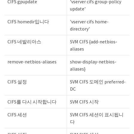
CIFS gpupdate
'vserver cifs group-policy
update'
CIFS homedir입니다
'vserver cifs home-
directory'
CIFS 네발리아스
SVM CIFS {add-netbios-
aliases
remove-netbios-aliases
show-display-netbios-
aliases}
CIFS 설정
SVM CIFS 도메인 preferred-
DC
CIFS를 다시 시작합니다
SVM CIFS 시작
CIFS 세션
SVM CIFS 세션이 표시됩니
다