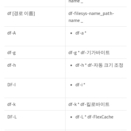
name _
df [경로 이름]
df-filesys-name_path-
name _
df-A
df-a *
df-g
df-g * df-기가바이트
df-h
df-h * df-자동 크기 조정
DF-I
df-i *
df-k
df-k * df-킬로바이트
DF-L
df-L * df-FlexCache