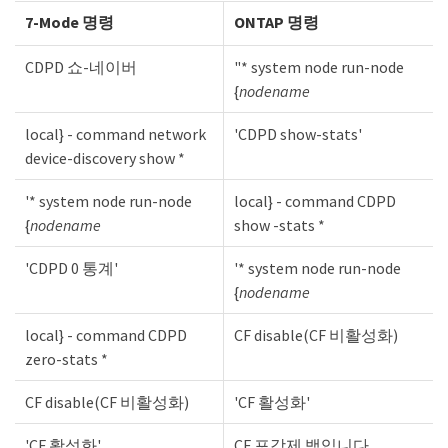
7-Mode 명령
ONTAP 명령
CDPD 쇼-네이버
"* system node run-node
{
nodename
local} - command network
'CDPD show-stats'
device-discovery show *
'* system node run-node
local} - command CDPD
{
nodename
show -stats *
'CDPD 0 통계'
'* system node run-node
{
nodename
local} - command CDPD
CF disable(CF 비활성화)
zero-stats *
CF disable(CF 비활성화)
'CF 활성화'
'CF 활성화'
CF 포강제 백입니다