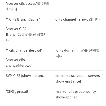
'vserver cifs access'를 선택
합니다
'* CIFS BranchCache * '
CIFS changefilerpwd입니다
'vserver CIFS
BranchCache'를 선택합니
다
'* cifs changefilerpwd*'
'CIFS domaininfo'를 선택합
니다
'vserver cifs
changefilerpwd'
SVM CIFS {show instance
domain discovered - servers
show -instance}
'CIFS gpresult'
'vserver cifs group-policy
show-applied'