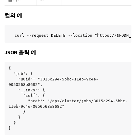
컬의 예
curl --request DELETE --location "https://$FQDN_IP
JSON 출력 예
{

  "job": {

    "uuid": "3015c294-5bbc-11eb-9c4e-
0050568e8682",

    "_links": {

      "self": {

        "href": "/api/cluster/jobs/3015c294-5bbc-
11eb-9c4e-0050568e8682"

      }

    }

  }

}