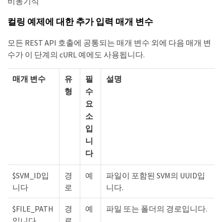
비동기식
컬링 예제에 대한 추가 입력 매개 변수
모든 REST API 호출에 공통되는 매개 변수 외에 다음 매개 변
수가 이 단계의 cURL 예에도 사용됩니다.
매개 변수
유
필
설명
형
수
요
소
입
니
다
$SVM_ID입
경
예
파일이 포함된 SVM의 UUID입
니다
로
니다.
$FILE_PATH
경
예
파일 또는 폴더의 경로입니다.
입니다
로