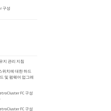
er 구성
성의 유지 관리 지침
FC 스위치에 대한 하드
드 및 펌웨어 업그레
oCluster FC 구성
가
oCluster FC 구성