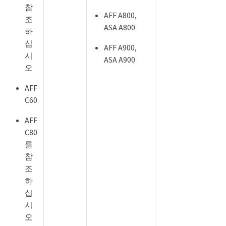
참
AFF A800,
조
ASA A800
하
십
AFF A900,
시
ASA A900
오
AFF
C60
AFF
C80
를
참
조
하
십
시
오