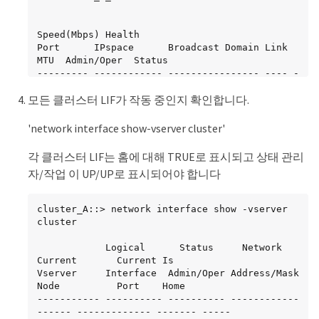
Speed(Mbps) Health

Port      IPspace      Broadcast Domain Link 
MTU  Admin/Oper  Status

--------- ------------ ---------------- ---- -
--- ----------- --------

모든 클러스터 LIF가 작동 중인지 확인합니다.
e0a       Cluster      Cluster          up   
9000  auto/10000 healthy

e0b       Cluster      Cluster          up   
'network interface show-vserver cluster'
9000  auto/10000 healthy

각 클러스터 LIF는 홈에 대해 TRUE로 표시되고 상태 관리
4 entries were displayed.

자/작업 이 UP/UP로 표시되어야 합니다
cluster_A::>
cluster_A::> network interface show -vserver 
cluster

            Logical      Status     Network          
Current       Current Is

Vserver     Interface  Admin/Oper Address/Mask       
Node          Port    Home

----------- ---------- ---------- ------------
------ ------------- ------- -----
