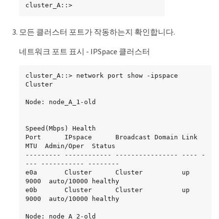
cluster_A::>
모든 클러스터 포트가 작동하는지 확인합니다.
네트워크 포트 표시 - IPSpace 클러스터
cluster_A::> network port show -ipspace 
Cluster

Node: node_A_1-old

Speed(Mbps) Health

Port      IPspace      Broadcast Domain Link 
MTU  Admin/Oper  Status

--------- ------------ ---------------- ---- -
--- ----------- --------

e0a       Cluster      Cluster          up   
9000  auto/10000 healthy

e0b       Cluster      Cluster          up   
9000  auto/10000 healthy

Node: node_A_2-old
