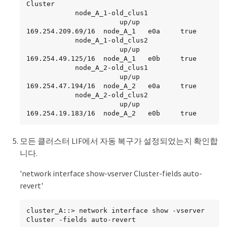
Cluster

            node_A_1-old_clus1

                       up/up      
169.254.209.69/16  node_A_1   e0a     true

            node_A_1-old_clus2

                       up/up      
169.254.49.125/16  node_A_1   e0b     true

            node_A_2-old_clus1

                       up/up      
169.254.47.194/16  node_A_2   e0a     true

            node_A_2-old_clus2

                       up/up      
169.254.19.183/16  node_A_2   e0b     true

4 entries were displayed.

모든 클러스터 LIF에서 자동 복구가 설정되었는지 확인합
cluster_A::>
니다.
'network interface show-vserver Cluster-fields auto-
revert'
cluster_A::> network interface show -vserver 
Cluster -fields auto-revert
