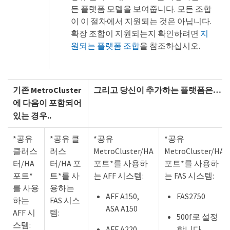
든 플랫폼 모델을 보여줍니다. 모든 조합
이 이 절차에서 지원되는 것은 아닙니다.
확장 조합이 지원되는지 확인하려면
지
원되는 플랫폼 조합
을 참조하십시오.
기존 MetroCluster
그리고 당신이 추가하는 플랫폼은…​
에 다음이 포함되어
있는 경우..
*공유
*공유 클
*공유
*공유
클러스
러스
MetroCluster/HA
MetroCluster/HA
터/HA
터/HA 포
포트*를 사용하
포트*를 사용하
포트*
트*를 사
는 AFF 시스템:
는 FAS 시스템:
를 사용
용하는
AFF A150,
FAS2750
하는
FAS 시스
ASA A150
AFF 시
템:
500f로 설정
스템:
AFF A220
합니다