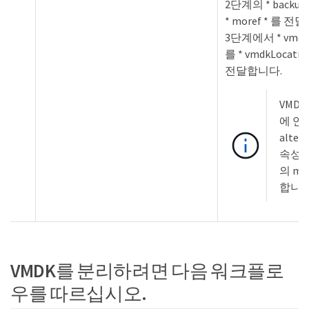
2단계의 * backup
* moref * 를 전
3단계에서 * vmdkLo
를 * vmdkLocat
전달합니다.
VMDK
에 연
alter
속성에
의 mo
합니다
VMDK를 분리하려면 다음 워크플로
우를 따르십시오.